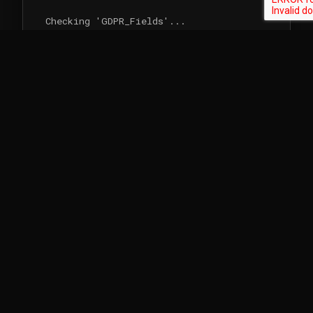
Checking 'GDPR_Fields'...
[PASS]
Status: GOVERNANCE ESTABLISHED
Compliance Office FAQ
Koliko traje dobijanje ISO 27001 certifikata?
+
Obično 6 do 12 mjeseci. Ovo ostavlja vremena za
"Plan-Do-Check-Act" ciklus da generiše potrebne
dokaze (npr. prikazivanje politika u upotrebi 3