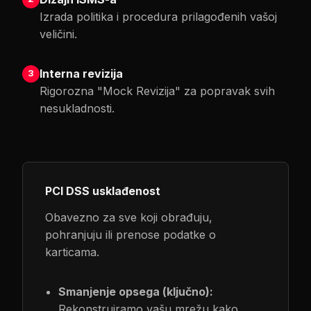
Izrada politika i procedura prilagođenih vašoj
veličini.
Interna revizija
3
Rigorozna "Mock Revizija" za popravak svih
nesukladnosti.
PCI DSS usklađenost
Obavezno za sve koji obrađuju,
pohranjuju ili prenose podatke o
karticama.
Smanjenje opsega (ključno):
Rekonstruiramo vašu mrežu kako