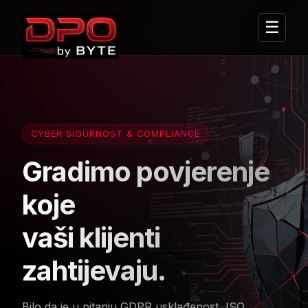
☰
CYBER SIGURNOST & COMPLIANCE
Gradimo povjerenje
koje
vaši klijenti
zahtijevaju.
Bilo da je u pitanju GDPR usklađenost, ISO