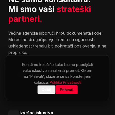
Mi smo vaši
strateški
partneri.
Većina agencija isporuči hrpu dokumenata i ode.
Mi radimo drugačije. Vjerujemo da sigurnost i
usklađenost trebaju biti pokretači poslovanja, a ne
prepreke.
Koristimo kolačiće kako bismo poboljšali
vaše iskustvo i analizirali promet. Klikom
Operativni fokus
na 'Prihvati', slažete se sa korištenjem
⚡
kolačića.
Politika Privatnosti
Dizajniramo procese koji funkcionišu u
Odbij
Prihvati
stvarnom svijetu, ne samo na papiru.
Izvršno iskustvo